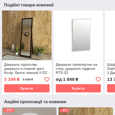
Подібні товари компанії
Дзеркало підлогове,
Дзеркало прямокутне на
Шафа
дзеркало в повний зріст.
стіну, дзеркало підвісне
Лайт
Колір: Венге темний II DZ-
RTE-02
1 Дз
1
(420
3 199
1 849
13 
₴
від
₴
3 399 ₴
Купити
Купити
Акційні пропозиції та новинки
–10%
–6%