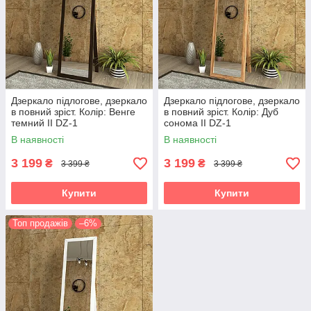
Дзеркало підлогове, дзеркало
Дзеркало підлогове, дзеркало
в повний зріст. Колір: Венге
в повний зріст. Колір: Дуб
темний II DZ-1
сонома II DZ-1
В наявності
В наявності
3 199
3 199
₴
₴
3 399 ₴
3 399 ₴
Купити
Купити
Топ продажів
–6%