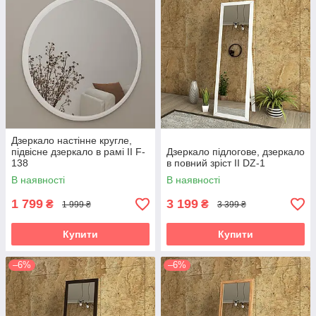
Дзеркало настінне кругле,
підвісне дзеркало в рамі II F-
Дзеркало підлогове, дзеркало
138
в повний зріст II DZ-1
В наявності
В наявності
1 799
3 199
₴
₴
1 999 ₴
3 399 ₴
Купити
Купити
–6%
–6%