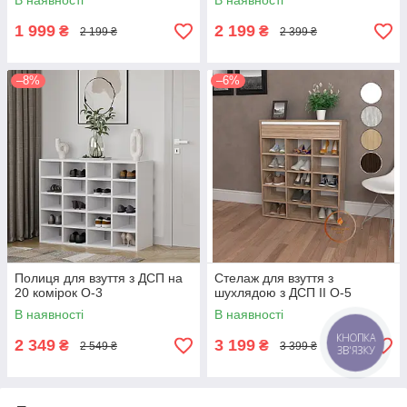
В наявності
В наявності
1 999
2 199
₴
₴
2 199 ₴
2 399 ₴
–8%
–6%
Полиця для взуття з ДСП на
Стелаж для взуття з
20 комірок O-3
шухлядою з ДСП II O-5
В наявності
В наявності
2 349
3 199
₴
₴
2 549 ₴
3 399 ₴