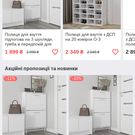
Полиця для взуття
Полиця для взуття з ДСП
Поли
підлогова на 3 шухляди,
на 20 комірок O-3
з ДС
тумба в передпокій для
поли
взуття з ДСП F-159
II F
1 899
2 349
2 8
₴
₴
2 099 ₴
2 549 ₴
Акційні пропозиції та новинки
–11%
–10%