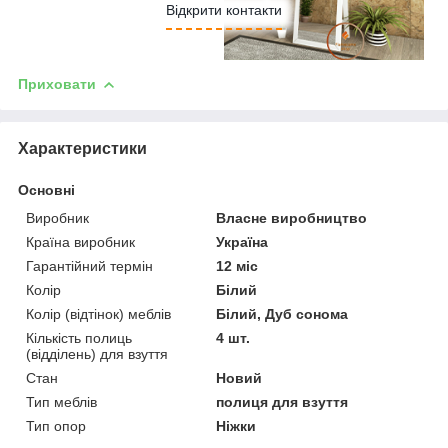
Відкрити контакти
Приховати
Характеристики
Основні
Виробник
Власне виробництво
Країна виробник
Україна
Гарантійний термін
12 міс
Колір
Білий
Колір (відтінок) меблів
Білий, Дуб сонома
Кількість полиць
4 шт.
(відділень) для взуття
Стан
Новий
Тип меблів
полиця для взуття
Тип опор
Ніжки