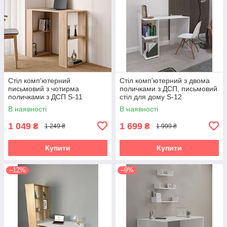
Стіл комп'ютерний
Стіл комп'ютерний з двома
письмовий з чотирма
поличками з ДСП, письмовий
поличками з ДСП S-11
стіл для дому S-12
В наявності
В наявності
1 049
1 699
₴
₴
1 249 ₴
1 999 ₴
Купити
Купити
–12%
–9%