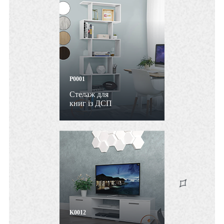
P0001
Стелаж для
книг із ДСП
K0012