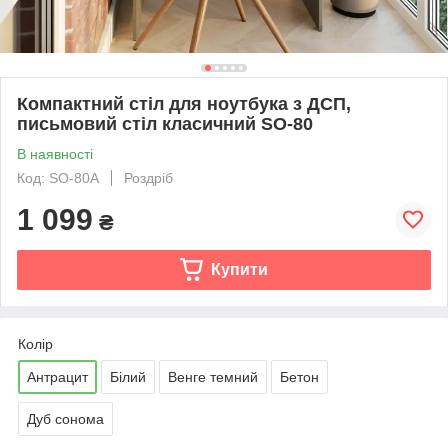
Компактний стіл для ноутбука з ДСП,
письмовий стіл класичний SO-80
В наявності
Код: SO-80A
Роздріб
1 099
₴
Купити
Колір
Антрацит
Білий
Венге темний
Бетон
Дуб сонома