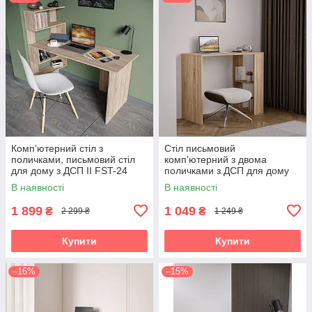
Комп'ютерний стіл з
Стіл письмовий
поличками, письмовий стіл
комп'ютерний з двома
для дому з ДСП II FST-24
поличками з ДСП для дому
S-10
В наявності
В наявності
1 899
1 049
₴
₴
2 299 ₴
1 249 ₴
Купити
Купити
–16%
–15%