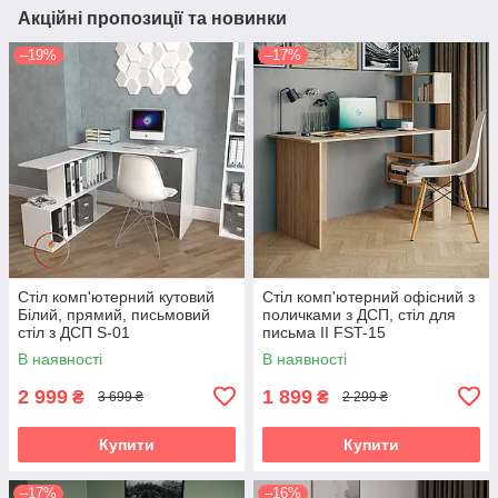
Акційні пропозиції та новинки
–19%
–17%
Стіл комп'ютерний кутовий
Стіл комп'ютерний офісний з
Білий, прямий, письмовий
поличками з ДСП, стіл для
стіл з ДСП S-01
письма II FST-15
В наявності
В наявності
2 999
1 899
₴
₴
3 699 ₴
2 299 ₴
Купити
Купити
–17%
–16%