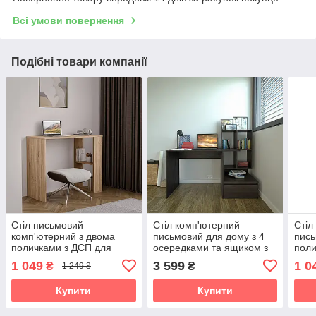
Всі умови повернення
Подібні товари компанії
Стіл письмовий
Стіл комп'ютерний
Стіл
комп'ютерний з двома
письмовий для дому з 4
пись
поличками з ДСП для
осередками та ящиком з
поли
дому S-10
правого боку ДСП II FST-
1 049
3 599
1 0
₴
₴
1 249 ₴
5P
Купити
Купити