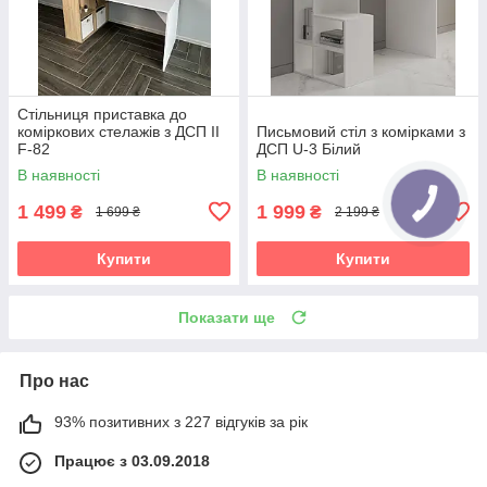
Стільниця приставка до
коміркових стелажів з ДСП II
Письмовий стіл з комірками з
F-82
ДСП U-3 Білий
В наявності
В наявності
1 499
1 999
₴
₴
1 699 ₴
2 199 ₴
Купити
Купити
Показати ще
Про нас
93% позитивних з 227 відгуків за рік
Працює з 03.09.2018