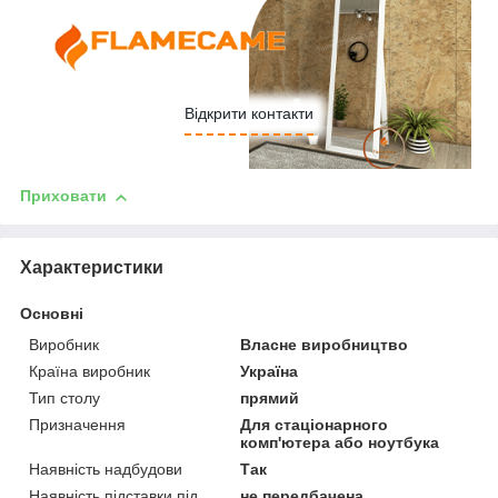
Відкрити контакти
Приховати
Характеристики
Основні
Виробник
Власне виробництво
Країна виробник
Україна
Тип столу
прямий
Призначення
Для стаціонарного
комп'ютера або ноутбука
Наявність надбудови
Так
Наявність підставки під
не передбачена