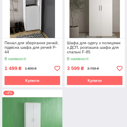
Пенал для зберігання речей,
Шафа для одягу з полицями
підвісна шафа для речей P-
з ДСП, розпашна шафа для
44
спальні F-85
В наявності
В наявності
1 499
3 599
₴
₴
1 899 ₴
3 799 ₴
Купити
Купити
–4%