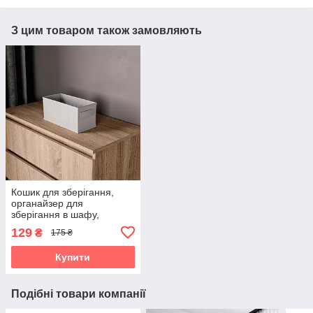
З цим товаром також замовляють
Кошик для зберігання,
органайзер для
зберігання в шафу,
органайзер в комод KSH-
129
₴
175 ₴
03
Купити
Подібні товари компанії