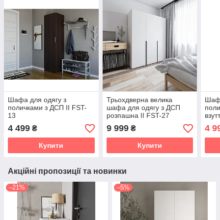
Шафа для одягу з
Трьохдверна велика
Шафа
поличками з ДСП II FST-
шафа для одягу з ДСП
поли
13
розпашна II FST-27
взут
F-8
4 499
9 999
4 9
₴
₴
Купити
Купити
Акційні пропозиції та новинки
–21%
–5%