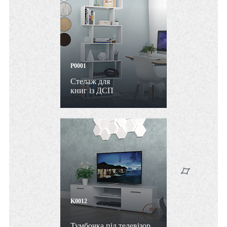
P0001
Стелаж для
книг із ДСП
K0012
Тумбочка під телевізор