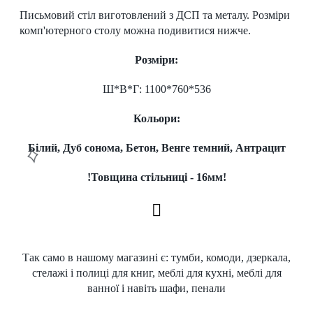
Письмовий стіл виготовлений з ДСП та металу. Розміри
комп'ютерного столу можна подивитися нижче.
Розміри:
Ш*В*Г: 1100*760*536
Кольори:
Білий, Дуб сонома, Бетон, Венге темний, Антрацит
!Товщина стільниці - 16мм!
Так само в нашому
магазині
є:
тумби
, комоди, дзеркала,
стелажі і полиці для книг,
меблі для кухні, меблі для
ванної і навіть
шафи, пенали