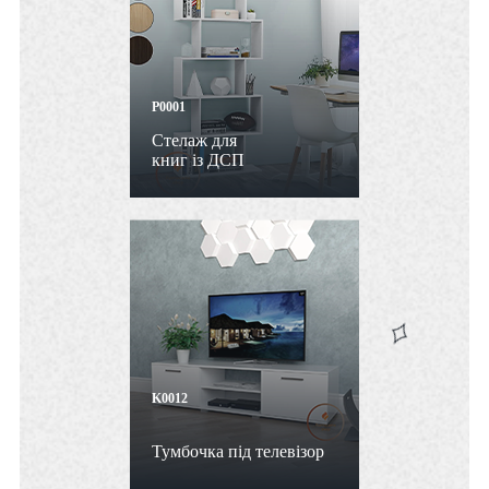
P0001
Стелаж для
книг із ДСП
K0012
Тумбочка під телевізор