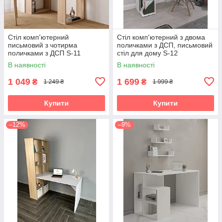
Стіл комп'ютерний
Стіл комп'ютерний з двома
письмовий з чотирма
поличками з ДСП, письмовий
поличками з ДСП S-11
стіл для дому S-12
В наявності
В наявності
1 049
1 699
₴
₴
1 249 ₴
1 999 ₴
Купити
Купити
–12%
–9%