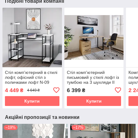
Подібні товари компанії
Стіл комп'ютерний в стилі
Стіл комп'ютерний
Комп
лофт, офісний стіл з
письмовий у стилі лофт із
поли
поличками лофт N-09
тумбою на 3 шухляди II
шухл
FMX-3
для 
4 449
6 399
2 2
₴
₴
4 649 ₴
Купити
Купити
Акційні пропозиції та новинки
–19%
–17%