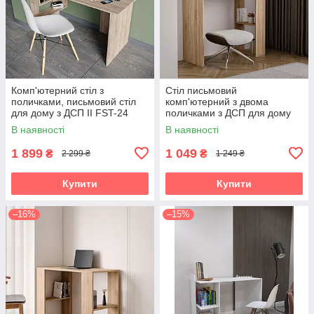
Комп'ютерний стіл з
Стіл письмовий
поличками, письмовий стіл
комп'ютерний з двома
для дому з ДСП II FST-24
поличками з ДСП для дому
S-10
В наявності
В наявності
1 899
1 049
₴
₴
2 299 ₴
1 249 ₴
Купити
Купити
–16%
–15%