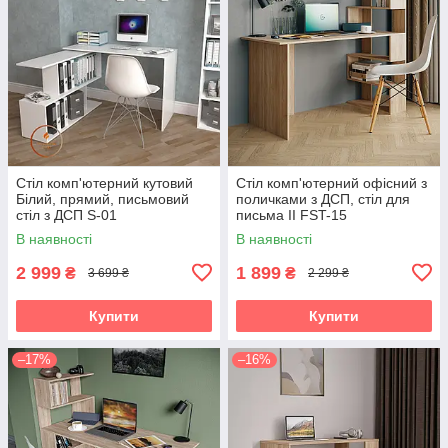
Стіл комп'ютерний кутовий
Стіл комп'ютерний офісний з
Білий, прямий, письмовий
поличками з ДСП, стіл для
стіл з ДСП S-01
письма II FST-15
В наявності
В наявності
2 999
1 899
₴
₴
3 699 ₴
2 299 ₴
Купити
Купити
–17%
–16%