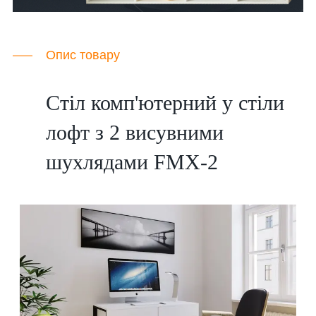
Опис товару
Стіл комп'ютерний у стіли
лофт з 2 висувними
шухлядами FMX-2