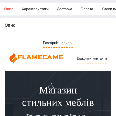
Опис
Характеристики
Доставка
Оплата
Умови п
Опис
Розгорніть опис
Відкрити контакти
Магазин
стильних меблів
Товари власного виробництва, а