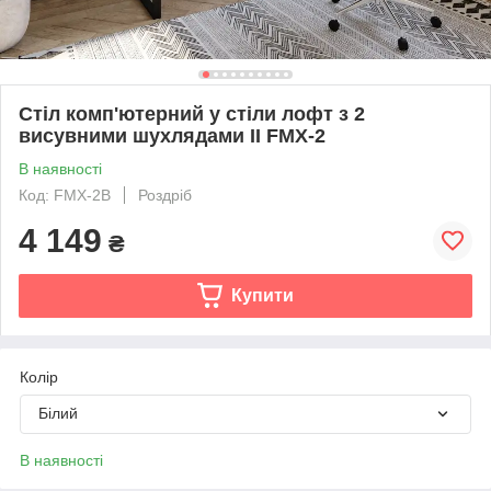
Стіл комп'ютерний у стіли лофт з 2
висувними шухлядами II FMX-2
В наявності
Код: FMX-2B
Роздріб
4 149
₴
Купити
Колір
Білий
В наявності