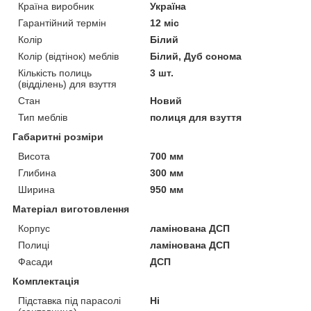
Країна виробник
Україна
Гарантійний термін
12 міс
Колір
Білий
Колір (відтінок) меблів
Білий, Дуб сонома
Кількість полиць
3 шт.
(відділень) для взуття
Стан
Новий
Тип меблів
полиця для взуття
Габаритні розміри
Висота
700 мм
Глибина
300 мм
Ширина
950 мм
Матеріал виготовлення
Корпус
ламінована ДСП
Полиці
ламінована ДСП
Фасади
ДСП
Комплектація
Підставка під парасолі
Ні