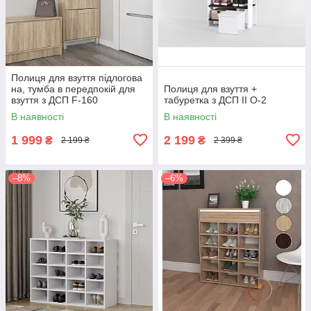
Полиця для взуття підлогова
на, тумба в передпокій для
Полиця для взуття +
взуття з ДСП F-160
табуретка з ДСП II O-2
В наявності
В наявності
1 999
2 199
₴
₴
2 199 ₴
2 399 ₴
–8%
–6%