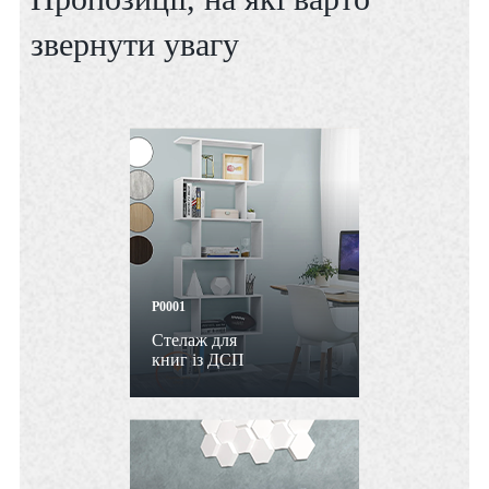
звернути увагу
P0001
Стелаж для
книг із ДСП