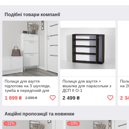
Подібні товари компанії
Полиця для взуття
Полиця для взуття +
Поли
підлогова на 3 шухляди,
вішалка для парасольки з
на 2
тумба в передпокій для
ДСП II O-1
взуття з ДСП F-159
1 899
2 499
2 3
₴
₴
2 099 ₴
Акційні пропозиції та новинки
–11%
–10%