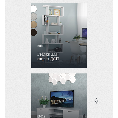
P0001
Стелаж для
книг із ДСП
K0012