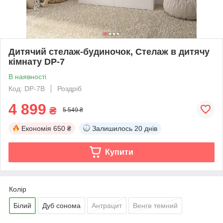
Дитячий стелаж-будиночок, Стелаж в дитячу
кімнату DP-7
В наявності
Код: DP-7B
Роздріб
4 899
₴
5 549 ₴
Економія
650 ₴
Залишилось
20 днів
Купити
Колір
Білий
Дуб сонома
Антрацит
Венге темний