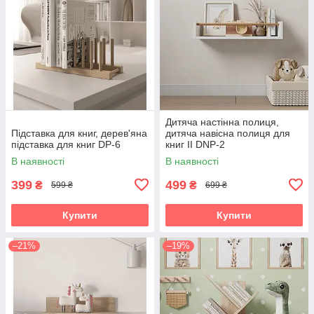
Дитяча настінна полиця,
Підставка для книг, дерев'яна
дитяча навісна полиця для
підставка для книг DP-6
книг II DNP-2
В наявності
В наявності
399
499
₴
₴
599 ₴
699 ₴
Купити
Купити
–21%
–19%