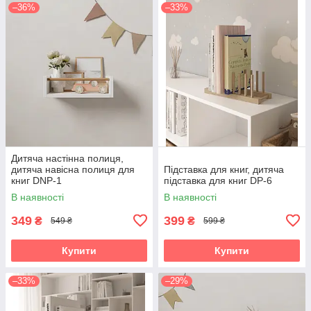
–36%
–33%
Дитяча настінна полиця,
дитяча навісна полиця для
Підставка для книг, дитяча
книг DNP-1
підставка для книг DP-6
В наявності
В наявності
349
399
₴
₴
549 ₴
599 ₴
Купити
Купити
–33%
–29%