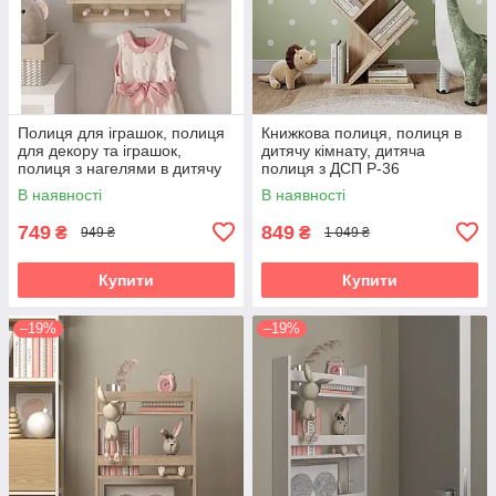
Полиця для іграшок, полиця
Книжкова полиця, полиця в
для декору та іграшок,
дитячу кімнату, дитяча
полиця з нагелями в дитячу
полиця з ДСП P-36
W-3
В наявності
В наявності
749
849
₴
₴
949 ₴
1 049 ₴
Купити
Купити
–19%
–19%