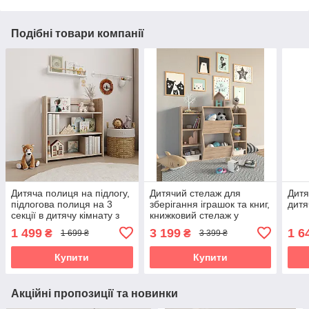
Подібні товари компанії
Дитяча полиця на підлогу,
Дитячий стелаж для
Дитя
підлогова полиця на 3
зберігання іграшок та книг,
дитя
секції в дитячу кімнату з
книжковий стелаж у
ДСП. DP-3
дитячу з ДСП. DP-2
1 499
3 199
1 6
₴
₴
1 699 ₴
3 399 ₴
Купити
Купити
Акційні пропозиції та новинки