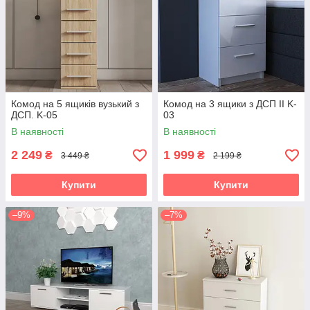
Комод на 5 ящиків вузький з
Комод на 3 ящики з ДСП II K-
ДСП. K-05
03
В наявності
В наявності
2 249
1 999
₴
₴
3 449 ₴
2 199 ₴
Купити
Купити
–9%
–7%