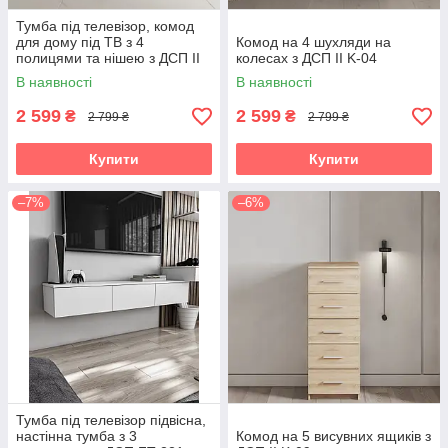
Тумба під телевізор, комод
для дому під ТВ з 4
Комод на 4 шухляди на
полицями та нішею з ДСП II
колесах з ДСП II K-04
K-140
В наявності
В наявності
2 599
2 599
₴
₴
2 799 ₴
2 799 ₴
Купити
Купити
–7%
–6%
Тумба під телевізор підвісна,
настінна тумба з 3
Комод на 5 висувних ящиків з