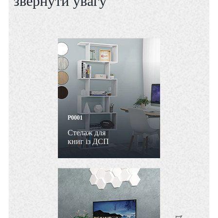
звернути увагу
P0001
Стелаж для
книг із ДСП