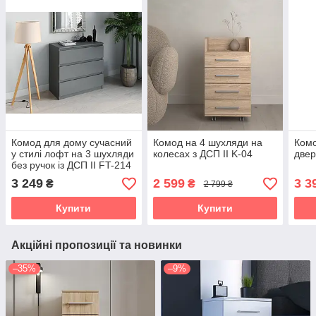
Комод для дому сучасний
Комод на 4 шухляди на
Комо
у стилі лофт на 3 шухляди
колесах з ДСП II K-04
двер
без ручок із ДСП II FT-214
3 249
2 599
3 3
₴
₴
2 799 ₴
Купити
Купити
Акційні пропозиції та новинки
–35%
–9%