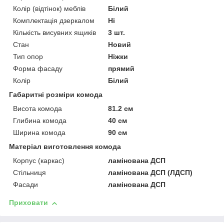
Колір (відтінок) меблів
Білий
Комплектація дзеркалом
Ні
Кількість висувних ящиків
3 шт.
Стан
Новий
Тип опор
Ніжки
Форма фасаду
прямий
Колір
Білий
Габаритні розміри комода
Висота комода
81.2 см
Глибина комода
40 см
Ширина комода
90 см
Матеріал виготовлення комода
Корпус (каркас)
ламінована ДСП
Стільниця
ламінована ДСП (ЛДСП)
Фасади
ламінована ДСП
Приховати