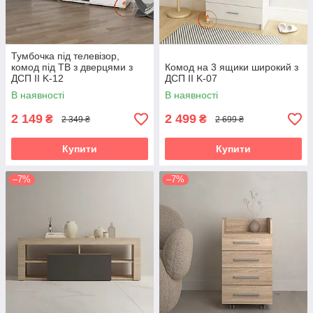
Тумбочка під телевізор,
комод під ТВ з дверцями з
Комод на 3 ящики широкий з
ДСП II K-12
ДСП II K-07
В наявності
В наявності
2 149
2 499
₴
₴
2 349 ₴
2 699 ₴
Купити
Купити
–7%
–7%