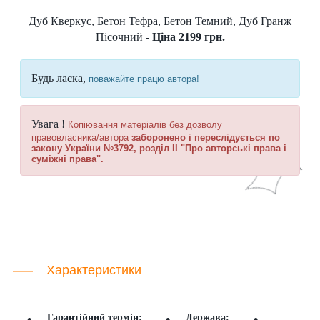
Дуб Кверкус, Бетон Тефра, Бетон Темний, Дуб Гранж
Пісочний -
Ціна 2199 грн.
Будь ласка,
поважайте працю автора!
Увага !
Копіювання матеріалів без дозволу
правовласника/автора
заборонено і переслідується по
закону України №3792, розділ II "Про авторські права і
суміжні права".
Характеристики
Гарантійний термін:
Держава: