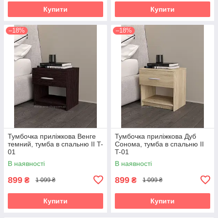
Купити
Купити
–18%
–18%
Тумбочка приліжкова Венге
Тумбочка приліжкова Дуб
темний, тумба в спальню II T-
Сонома, тумба в спальню II
01
T-01
В наявності
В наявності
899
899
₴
₴
1 099 ₴
1 099 ₴
Купити
Купити