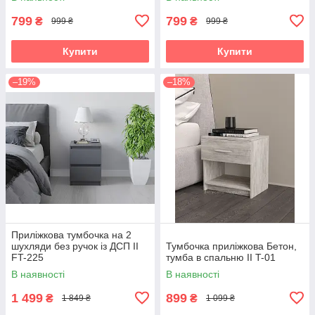
799
799
₴
₴
999 ₴
999 ₴
Купити
Купити
–19%
–18%
Приліжкова тумбочка на 2
шухляди без ручок із ДСП II
Тумбочка приліжкова Бетон,
FT-225
тумба в спальню II T-01
В наявності
В наявності
1 499
899
₴
₴
1 849 ₴
1 099 ₴