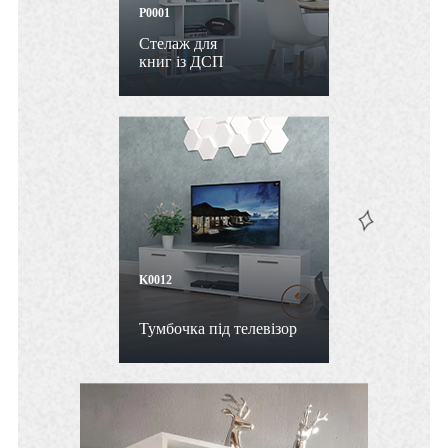
P0001
Стелаж для
книг із ДСП
K0012
Тумбочка під телевізор