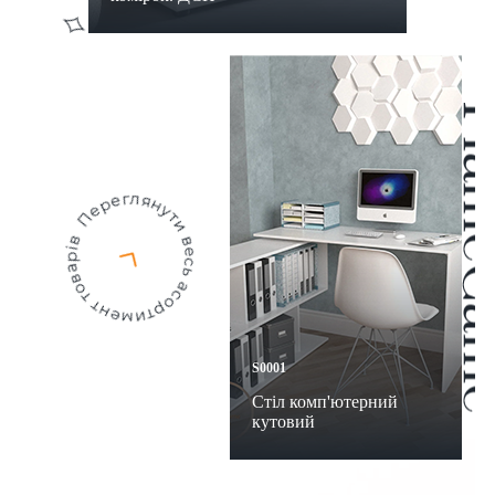
S0001
Стіл комп'ютерний
кутовий