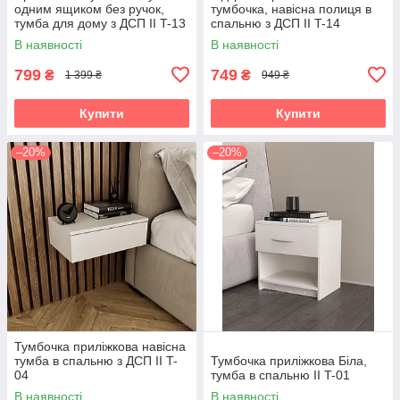
одним ящиком без ручок,
тумбочка, навісна полиця в
тумба для дому з ДСП II T-13
спальню з ДСП II T-14
В наявності
В наявності
799
749
₴
₴
1 399 ₴
949 ₴
Купити
Купити
–20%
–20%
Тумбочка приліжкова навісна
тумба в спальню з ДСП II T-
Тумбочка приліжкова Біла,
04
тумба в спальню II T-01
В наявності
В наявності