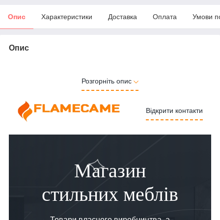
Опис
Характеристики
Доставка
Оплата
Умови п
Опис
Розгорніть опис
Відкрити контакти
Магазин
стильних меблів
Товари власного виробництва, а