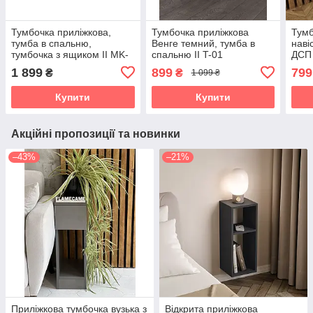
Тумбочка приліжкова,
Тумбочка приліжкова
Тумб
тумба в спальню,
Венге темний, тумба в
наві
тумбочка з ящиком II MK-
спальню II T-01
ДСП 
05
1 899
899
799
₴
₴
1 099 ₴
Купити
Купити
Акційні пропозиції та новинки
–43%
–21%
Приліжкова тумбочка вузька з
Відкрита приліжкова