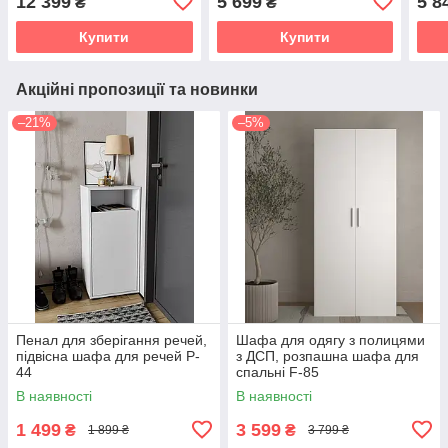
12 399
5 699
5 8
₴
₴
Купити
Купити
Акційні пропозиції та новинки
–21%
–5%
Пенал для зберігання речей,
Шафа для одягу з полицями
підвісна шафа для речей P-
з ДСП, розпашна шафа для
44
спальні F-85
В наявності
В наявності
1 499
3 599
₴
₴
1 899 ₴
3 799 ₴