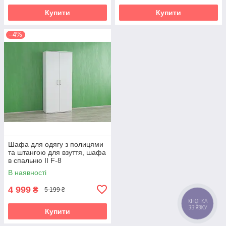
Купити
Купити
–4%
Шафа для одягу з полицями
та штангою для взуття, шафа
в спальню II F-8
В наявності
4 999
₴
5 199 ₴
Купити