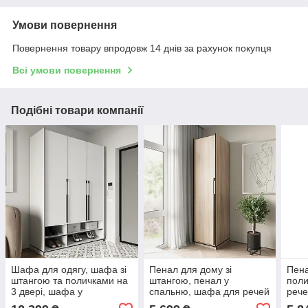
Умови повернення
Повернення товару впродовж 14 днів за рахунок покупця
Всі умови повернення
Подібні товари компанії
Шафа для одягу, шафа зі
Пенал для дому зі
Пена
штангою та поличками на
штангою, пенал у
пол
3 двері, шафа у
спальню, шафа для речей
рече
передпокій FR-06
FR-12
FR-