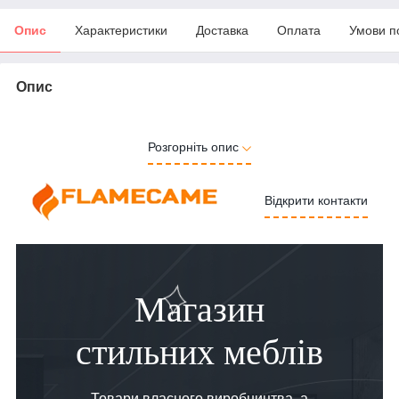
Опис
Характеристики
Доставка
Оплата
Умови п
Опис
Розгорніть опис
Відкрити контакти
Магазин
стильних меблів
Товари власного виробництва, а