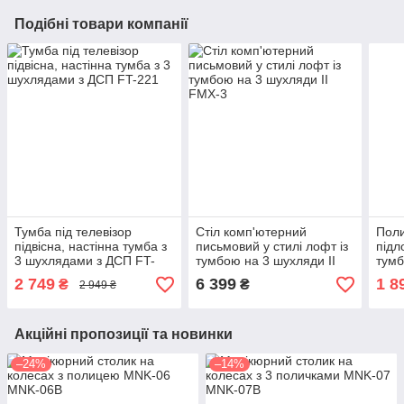
Подібні товари компанії
Тумба під телевізор
Стіл комп'ютерний
Поли
підвісна, настінна тумба з
письмовий у стилі лофт із
підл
3 шухлядами з ДСП FT-
тумбою на 3 шухляди II
тумб
221
FMX-3
взут
2 749
6 399
1 8
₴
₴
2 949 ₴
Акційні пропозиції та новинки
–24%
–14%