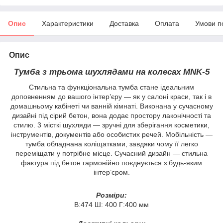
Опис
Характеристики
Доставка
Оплата
Умови п
Опис
Тумба з трьома шухлядами на колесах MNK-5
Стильна та функціональна тумба стане ідеальним
доповненням до вашого інтер’єру — як у салоні краси, так і в
домашньому кабінеті чи ванній кімнаті. Виконана у сучасному
дизайні під сірий бетон, вона додає простору лаконічності та
стилю. 3 місткі шухляди — зручні для зберігання косметики,
інструментів, документів або особистих речей. Мобільність —
тумба обладнана коліщатками, завдяки чому її легко
переміщати у потрібне місце. Сучасний дизайн — стильна
фактура під бетон гармонійно поєднується з будь-яким
інтер’єром.
Розміри:
В:474 Ш: 400 Г:400 мм