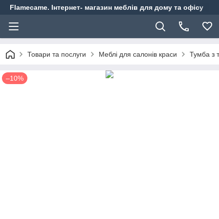
Flamecame. Інтернет- магазин меблів для дому та офісу
Товари та послуги
Меблі для салонів краси
Тумба з 
–10%