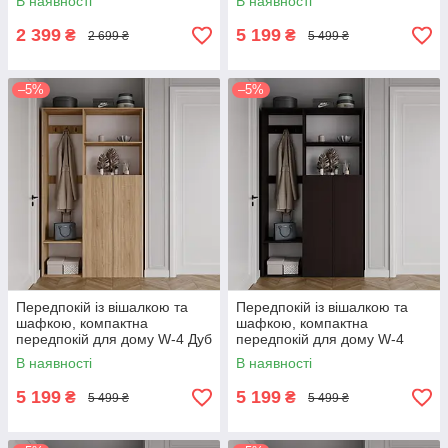
В наявності
В наявності
2 399
5 199
₴
₴
2 699 ₴
5 499 ₴
–5%
–5%
Передпокій із вішалкою та
Передпокій із вішалкою та
шафкою, компактна
шафкою, компактна
передпокій для дому W-4 Дуб
передпокій для дому W-4
сонома
Венге Темний
В наявності
В наявності
5 199
5 199
₴
₴
5 499 ₴
5 499 ₴