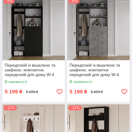
–5%
–5%
Передпокій із вішалкою та
Передпокій із вішалкою та
шафкою, компактна
шафкою, компактна
передпокій для дому W-4
передпокій для дому W-4
Антрацит
Бетон
В наявності
В наявності
5 199
5 199
₴
₴
5 499 ₴
5 499 ₴
–11%
–11%