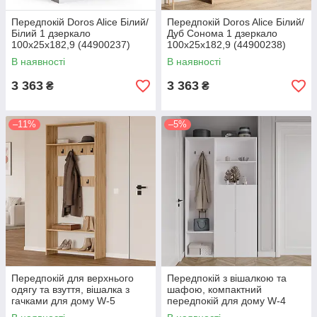
Передпокій Doros Alice Білий/
Передпокій Doros Alice Білий/
Білий 1 дзеркало
Дуб Cонома 1 дзеркало
100х25х182,9 (44900237)
100х25х182,9 (44900238)
В наявності
В наявності
3 363
3 363
₴
₴
–11%
–5%
Передпокій для верхнього
Передпокій з вішалкою та
одягу та взуття, вішалка з
шафою, компактний
гачками для дому W-5
передпокій для дому W-4